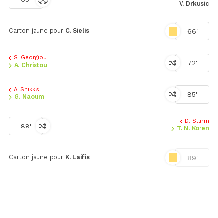
V. Drkusic
Carton jaune pour
C. Sielis
66'
S. Georgiou
72'
A. Christou
A. Shikkis
85'
G. Naoum
D. Sturm
88'
T. N. Koren
Carton jaune pour
K. Laifis
89'