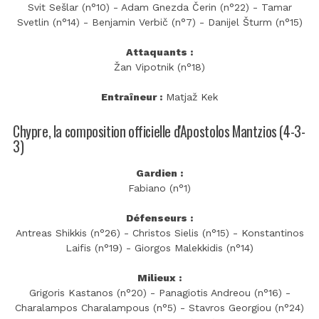
Svit Sešlar (n°10) - Adam Gnezda Čerin (n°22) - Tamar
Svetlin (n°14) - Benjamin Verbič (n°7) - Danijel Šturm (n°15)
Attaquants :
Žan Vipotnik (n°18)
Entraîneur :
Matjaž Kek
Chypre, la composition officielle d'Apostolos Mantzios (4-3-
3)
Gardien :
Fabiano (n°1)
Défenseurs :
Antreas Shikkis (n°26) - Christos Sielis (n°15) - Konstantinos
Laifis (n°19) - Giorgos Malekkidis (n°14)
Milieux :
Grigoris Kastanos (n°20) - Panagiotis Andreou (n°16) -
Charalampos Charalampous (n°5) - Stavros Georgiou (n°24)