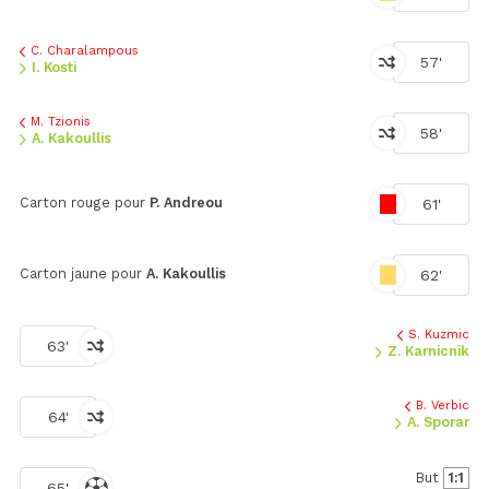
C. Charalampous
57'
I. Kosti
M. Tzionis
58'
A. Kakoullis
Carton rouge pour
P. Andreou
61'
Carton jaune pour
A. Kakoullis
62'
S. Kuzmic
63'
Z. Karnicnik
B. Verbic
64'
A. Sporar
But
1:1
65'