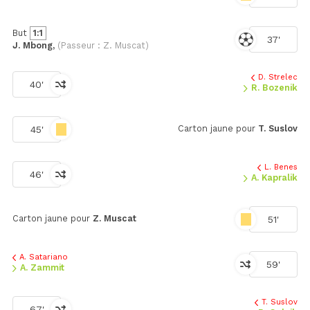
But
1:1
37'
J. Mbong,
(Passeur : Z. Muscat)
D. Strelec
40'
R. Bozenik
Carton jaune pour
T. Suslov
45'
L. Benes
46'
A. Kapralik
Carton jaune pour
Z. Muscat
51'
A. Satariano
59'
A. Zammit
T. Suslov
67'