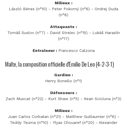
Milieux :
László Bénes (n°10) - Peter Pokorný (n°6) - Ondrej Duda
(n°8)
Attaquants :
Tomáš Suslov (n°7) - David Strelec (n°15) - Lukáš Haraslín
(n°17)
Entraîneur :
Francesco Calzona
Malte, la composition officielle d'Emilio De Leo (4-2-3-1)
Gardien :
Henry Bonello (n°1)
Défenseurs :
Zach Muscat (n°22) - Kurt Shaw (n°5) - Kean Scicluna (n°3)
Milieux :
Juan Carlos Corbalan (n°21) - Matthew Guillaumier (n°6) -
Teddy Teuma (n°10) - Ylyas Chouaref (n°20) - Alexander