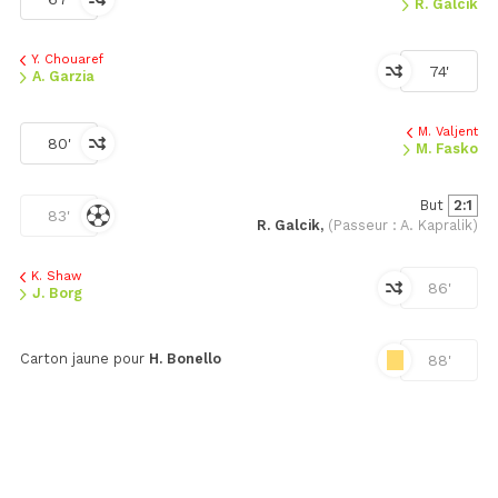
R. Galcik
Y. Chouaref
74'
A. Garzia
M. Valjent
80'
M. Fasko
But
2:1
83'
R. Galcik,
(Passeur : A. Kapralik)
K. Shaw
86'
J. Borg
Carton jaune pour
H. Bonello
88'