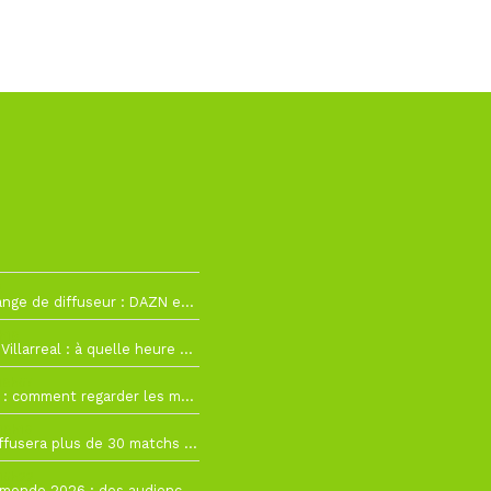
2
La Liga change de diffuseur : DAZN et Disney+ remplacent beIN Sports !
h19
RC Lens – Villarreal : à quelle heure et sur quelle chaîne voir la finale de la Como Cup ?
 19h57
Como Cup : comment regarder les matchs du RC Lens en direct ?
 19h16
Ligue 1+ diffusera plus de 30 matchs amicaux avant la reprise de la Ligue 1
 15h22
Coupe du monde 2026 : des audiences record, mais M6 devrait perdre très gros !