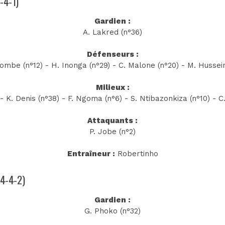
1-4-1)
Gardien :
A. Lakred (n°36)
Défenseurs :
ombe (n°12) - H. Inonga (n°29) - C. Malone (n°20) - M. Hussein
Milieux :
 - K. Denis (n°38) - F. Ngoma (n°6) - S. Ntibazonkiza (n°10) - 
Attaquants :
P. Jobe (n°2)
Entraîneur :
Robertinho
(4-4-2)
Gardien :
G. Phoko (n°32)