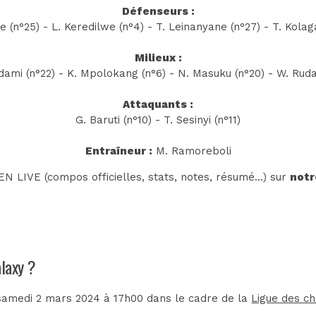
Défenseurs :
e (n°25) - L. Keredilwe (n°4) - T. Leinanyane (n°27) - T. Kolag
Milieux :
ami (n°22) - K. Mpolokang (n°6) - N. Masuku (n°20) - W. Ruda
Attaquants :
G. Baruti (n°10) - T. Sesinyi (n°11)
Entraîneur :
M. Ramoreboli
N LIVE (compos officielles, stats, notes, résumé...) sur
notr
alaxy ?
 samedi 2 mars 2024 à 17h00 dans le cadre de la
Ligue des c