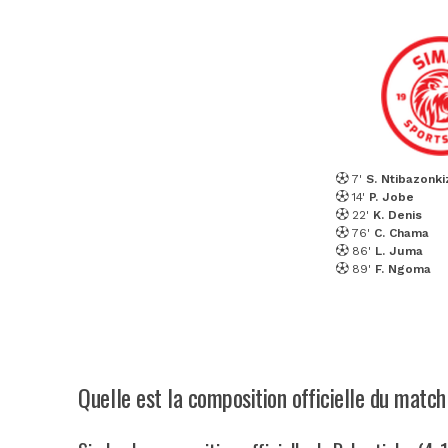
7'
S. Ntibazonki
14'
P. Jobe
22'
K. Denis
76'
C. Chama
86'
L. Juma
89'
F. Ngoma
Quelle est la composition officielle du matc