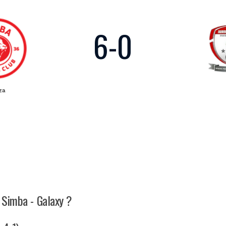
6
-
0
za
h Simba - Galaxy ?