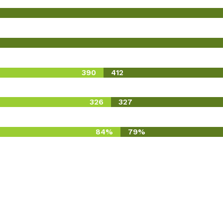
390
412
326
327
84%
79%