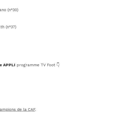
ano (n°30)
th (n°37)
e APPLI
programme TV Foot 👇
hampions de la CAF
.