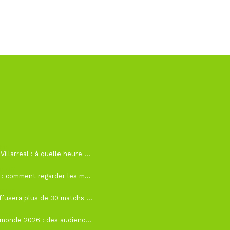
h19
RC Lens – Villarreal : à quelle heure et sur quelle chaîne voir la finale de la Como Cup ?
 19h57
Como Cup : comment regarder les matchs du RC Lens en direct ?
 19h16
Ligue 1+ diffusera plus de 30 matchs amicaux avant la reprise de la Ligue 1
 15h22
Coupe du monde 2026 : des audiences record, mais M6 devrait perdre très gros !