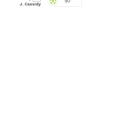
90'
J. Cassidy