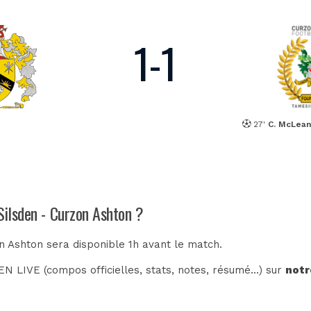
1
-
1
27'
C. McLea
Silsden - Curzon Ashton ?
on Ashton sera disponible 1h avant le match.
N LIVE (compos officielles, stats, notes, résumé...) sur
notr