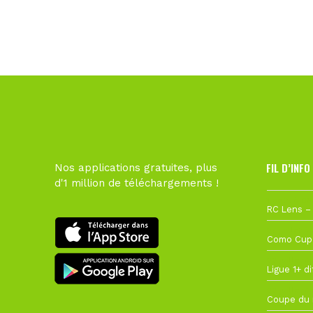
FIL D’INFO
Nos applications gratuites, plus
d'1 million de téléchargements !
1 août à 09
27 juillet à
22 juillet à
22 juillet à