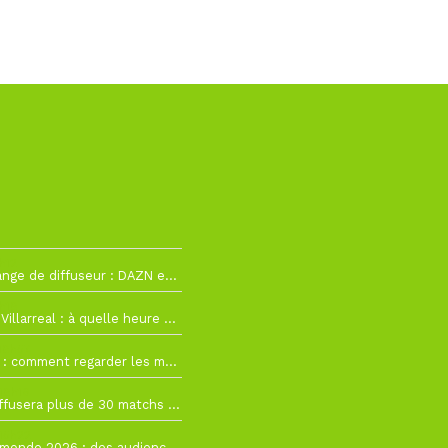
h12
La Liga change de diffuseur : DAZN et Disney+ remplacent beIN Sports !
h19
RC Lens – Villarreal : à quelle heure et sur quelle chaîne voir la finale de la Como Cup ?
 19h57
Como Cup : comment regarder les matchs du RC Lens en direct ?
 19h16
Ligue 1+ diffusera plus de 30 matchs amicaux avant la reprise de la Ligue 1
 15h22
Coupe du monde 2026 : des audiences record, mais M6 devrait perdre très gros !