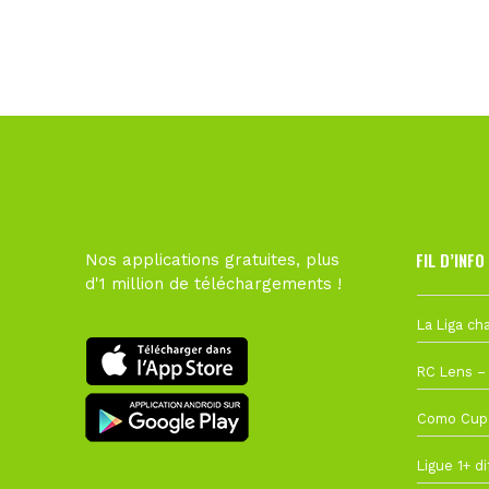
FIL D’INFO
Nos applications gratuites, plus
d'1 million de téléchargements !
6 août à 10
1 août à 09
27 juillet à
22 juillet à