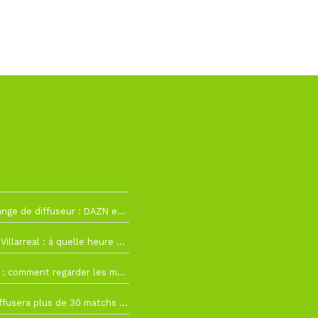
h12
La Liga change de diffuseur : DAZN et Disney+ remplacent beIN Sports !
h19
RC Lens – Villarreal : à quelle heure et sur quelle chaîne voir la finale de la Como Cup ?
 19h57
Como Cup : comment regarder les matchs du RC Lens en direct ?
 19h16
Ligue 1+ diffusera plus de 30 matchs amicaux avant la reprise de la Ligue 1