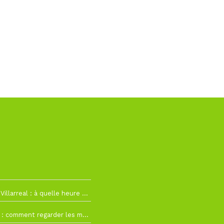
h19
RC Lens – Villarreal : à quelle heure et sur quelle chaîne voir la finale de la Como Cup ?
 19h57
Como Cup : comment regarder les matchs du RC Lens en direct ?