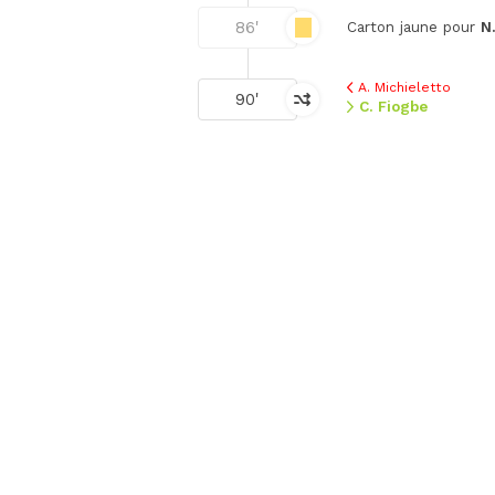
86'
Carton jaune pour
N
A. Michieletto
90'
C. Fiogbe