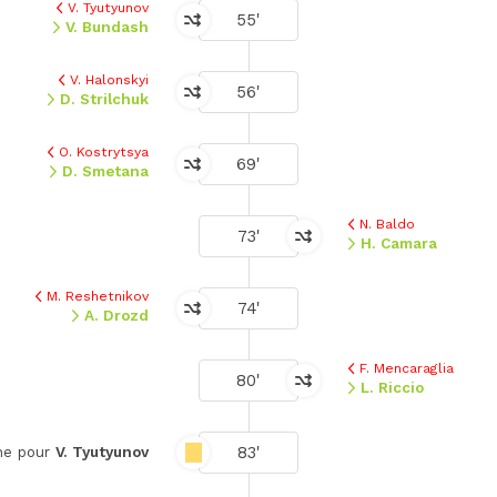
V. Tyutyunov
55'
V. Bundash
V. Halonskyi
56'
D. Strilchuk
O. Kostrytsya
69'
D. Smetana
N. Baldo
73'
H. Camara
M. Reshetnikov
74'
A. Drozd
F. Mencaraglia
80'
L. Riccio
83'
une pour
V. Tyutyunov