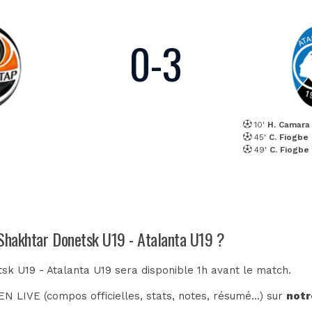
0
-
3
10'
H. Camara
45'
C. Fiogbe
49'
C. Fiogbe
 Shakhtar Donetsk U19 - Atalanta U19 ?
sk U19 - Atalanta U19 sera disponible 1h avant le match.
N LIVE (compos officielles, stats, notes, résumé...) sur
notr