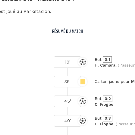
est joué au
Parkstadion
.
RÉSUMÉ DU MATCH
But
0:1
10'
H. Camara,
(Passeur
35'
Carton jaune pour
M
But
0:2
45'
C. Fiogbe
But
0:3
49'
C. Fiogbe,
(Passeur 