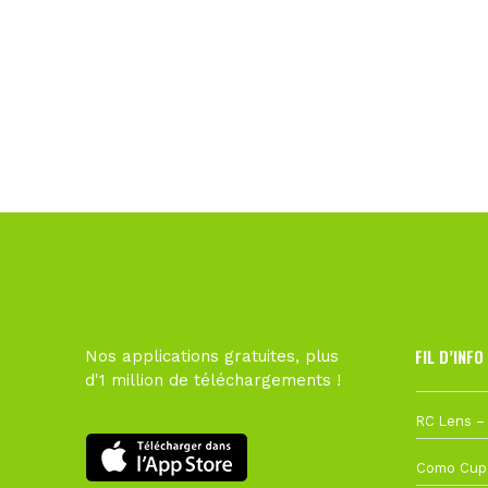
FIL D’INFO
Nos applications gratuites, plus
d'1 million de téléchargements !
1 août à 09
27 juillet à