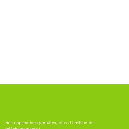
Nos applications gratuites, plus d'1 million de
téléchargements !