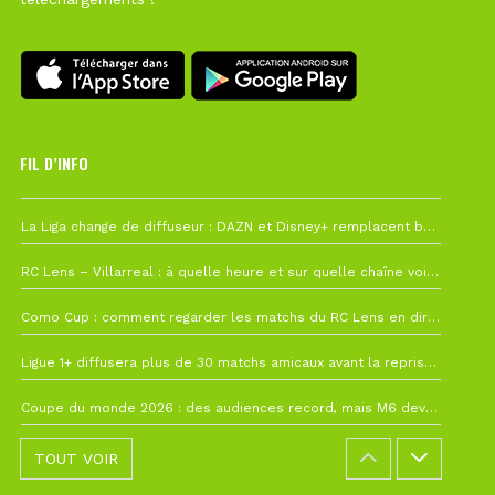
FIL D’INFO
6 août à 10h12
La Liga change de diffuseur : DAZN et Disney+ remplacent beIN Sports !
1 août à 09h19
RC Lens – Villarreal : à quelle heure et sur quelle chaîne voir la finale de la Como Cup ?
27 juillet à 19h57
Como Cup : comment regarder les matchs du RC Lens en direct ?
22 juillet à 19h16
Ligue 1+ diffusera plus de 30 matchs amicaux avant la reprise de la Ligue 1
22 juillet à 15h22
Coupe du monde 2026 : des audiences record, mais M6 devrait perdre très gros !
TOUT VOIR