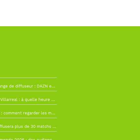
La Liga change de diffuseur : DAZN et Disney+ remplacent beIN Sports !
h19
RC Lens – Villarreal : à quelle heure et sur quelle chaîne voir la finale de la Como Cup ?
 19h57
Como Cup : comment regarder les matchs du RC Lens en direct ?
 19h16
Ligue 1+ diffusera plus de 30 matchs amicaux avant la reprise de la Ligue 1
 15h22
Coupe du monde 2026 : des audiences record, mais M6 devrait perdre très gros !