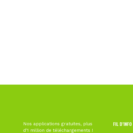
FIL D’INFO
Nos applications gratuites, plus
d'1 million de téléchargements !