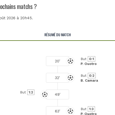
prochains matchs ?
août 2026 à 20h45.
RÉSUMÉ DU MATCH
But
0:1
20'
P. Ouotro
But
0:2
32'
B. Camara
But
1:2
49'
But
1:3
63'
P. Ouotro