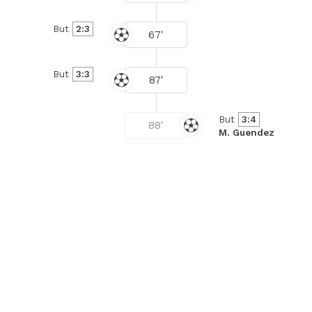
But
2:3
67'
But
3:3
87'
But
3:4
88'
M. Guendez