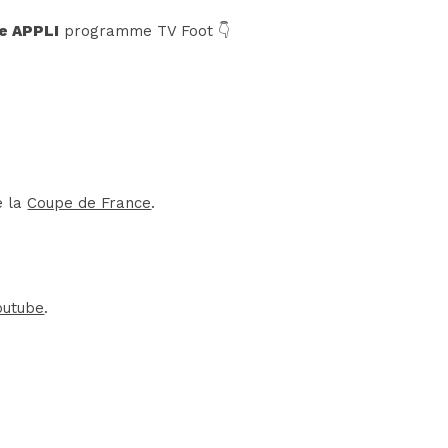
e APPLI
programme TV Foot 👇
e la
Coupe de France
.
outube
.