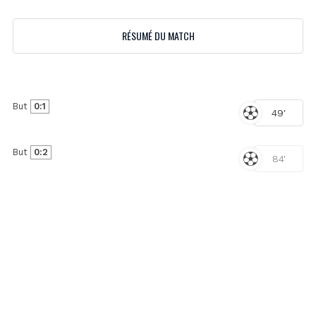
RÉSUMÉ DU MATCH
But
0:1
49'
But
0:2
84'