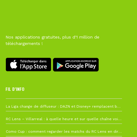
Nos applications gratuites, plus d'1 million de
téléchargements !
FIL D’INFO
6 août à 10h12
La Liga change de diffuseur : DAZN et Disney+ remplacent beIN Sports !
1 août à 09h19
RC Lens – Villarreal : à quelle heure et sur quelle chaîne voir la finale de la Como Cup ?
27 juillet à 19h57
Como Cup : comment regarder les matchs du RC Lens en direct ?