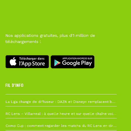
Nos applications gratuites, plus d'1 million de
téléchargements !
FIL D’INFO
6 août à 10h12
La Liga change de diffuseur : DAZN et Disney+ remplacent beIN Sports !
1 août à 09h19
RC Lens – Villarreal : à quelle heure et sur quelle chaîne voir la finale de la Como Cup ?
27 juillet à 19h57
Como Cup : comment regarder les matchs du RC Lens en direct ?