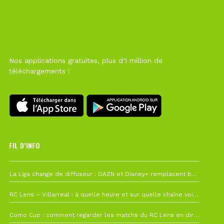
Nos applications gratuites, plus d'1 million de
téléchargements !
FIL D’INFO
6 août à 10h12
La Liga change de diffuseur : DAZN et Disney+ remplacent beIN Sports !
1 août à 09h19
RC Lens – Villarreal : à quelle heure et sur quelle chaîne voir la finale de la Como Cup ?
27 juillet à 19h57
Como Cup : comment regarder les matchs du RC Lens en direct ?