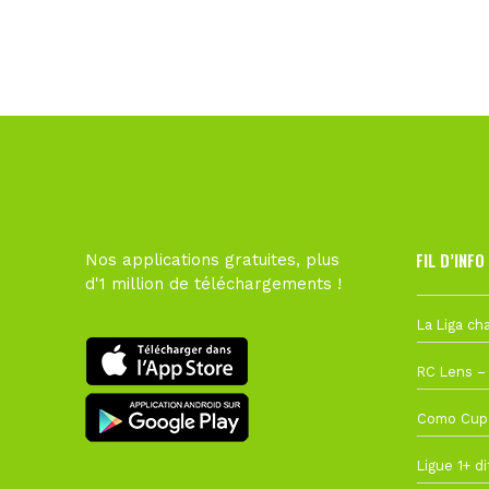
FIL D’INFO
Nos applications gratuites, plus
d'1 million de téléchargements !
6 août à 10
1 août à 09
27 juillet à
22 juillet à