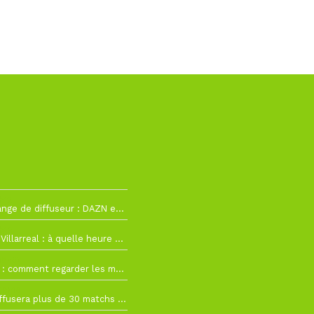
h12
La Liga change de diffuseur : DAZN et Disney+ remplacent beIN Sports !
h19
RC Lens – Villarreal : à quelle heure et sur quelle chaîne voir la finale de la Como Cup ?
 19h57
Como Cup : comment regarder les matchs du RC Lens en direct ?
 19h16
Ligue 1+ diffusera plus de 30 matchs amicaux avant la reprise de la Ligue 1