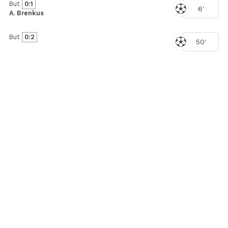
But
0:1
6'
A. Brenkus
But
0:2
50'