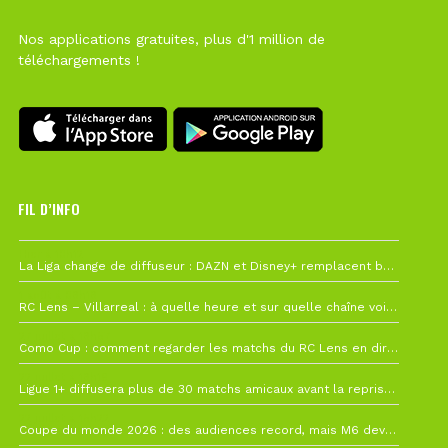
Nos applications gratuites, plus d'1 million de
téléchargements !
FIL D’INFO
Hier à 10h12
La Liga change de diffuseur : DAZN et Disney+ remplacent beIN Sports !
1 août à 09h19
RC Lens – Villarreal : à quelle heure et sur quelle chaîne voir la finale de la Como Cup ?
27 juillet à 19h57
Como Cup : comment regarder les matchs du RC Lens en direct ?
22 juillet à 19h16
Ligue 1+ diffusera plus de 30 matchs amicaux avant la reprise de la Ligue 1
22 juillet à 15h22
Coupe du monde 2026 : des audiences record, mais M6 devrait perdre très gros !