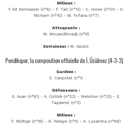
Milieux :
Y. Aït Bennasser (n°6) - F. Tait (n°13) - C. Holse (n°21) - O.
Ntcham (n°10) - M. Fofana (n°7)
Attaquants :
M. Mouandilmadji (n°9)
Entraîneur :
M. Gisdol
Pendikspor, la composition officielle de İ. Üzülmez (4-3-3)
Gardien :
E. Canpolat (n°1)
Défenseurs :
S. Asan (n°61) - A. Öztürk (n°33) - Welinton (n°23) - E.
Taşdemir (n°3)
Milieux :
F. Midtsjø (n°18) - B. Ndiaye (n°5) - A. Lusamba (n°66)