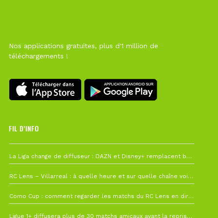
Nos applications gratuites, plus d'1 million de
téléchargements !
FIL D’INFO
6 août à 10h12
La Liga change de diffuseur : DAZN et Disney+ remplacent beIN Sports !
1 août à 09h19
RC Lens – Villarreal : à quelle heure et sur quelle chaîne voir la finale de la Como Cup ?
27 juillet à 19h57
Como Cup : comment regarder les matchs du RC Lens en direct ?
22 juillet à 19h16
Ligue 1+ diffusera plus de 30 matchs amicaux avant la reprise de la Ligue 1