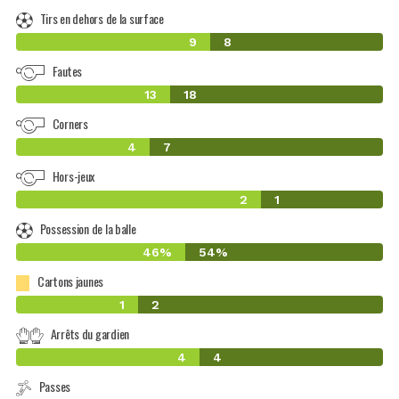
Tirs en dehors de la surface
9
8
Fautes
13
18
Corners
4
7
Hors-jeux
2
1
Possession de la balle
46%
54%
Cartons jaunes
1
2
Arrêts du gardien
4
4
Passes