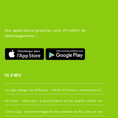
Nos applications gratuites, plus d'1 million de
téléchargements !
FIL D’INFO
6 août à 10h12
La Liga change de diffuseur : DAZN et Disney+ remplacent beIN Sports !
1 août à 09h19
RC Lens – Villarreal : à quelle heure et sur quelle chaîne voir la finale de la Como Cup ?
27 juillet à 19h57
Como Cup : comment regarder les matchs du RC Lens en direct ?