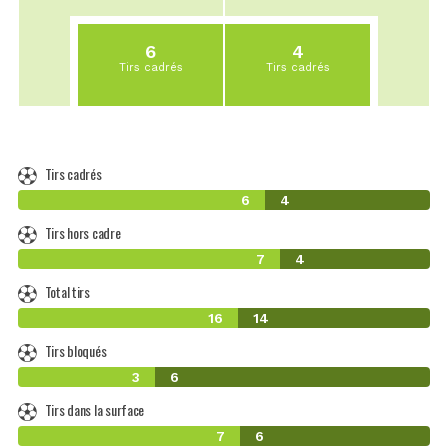
6
4
Tirs cadrés
Tirs cadrés
Tirs cadrés
6
4
Tirs hors cadre
7
4
Total tirs
16
14
Tirs bloqués
3
6
Tirs dans la surface
7
6