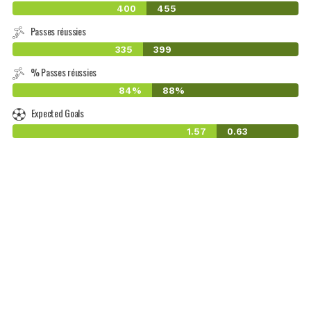
400
455
Passes réussies
335
399
% Passes réussies
84%
88%
Expected Goals
1.57
0.63