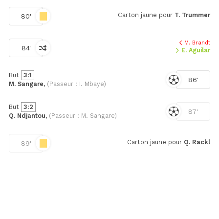
Carton jaune pour
T. Trummer
80'
M. Brandt
84'
E. Aguilar
But
3:1
86'
M. Sangare,
(Passeur : I. Mbaye)
But
3:2
87'
Q. Ndjantou,
(Passeur : M. Sangare)
Carton jaune pour
Q. Rackl
89'