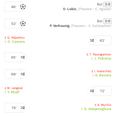
But
2:0
46'
O. Lukic,
(Passeur : E. Aguilar)
But
3:0
52'
P. Verhounig,
(Passeur : V. Sulzbacher)
Q. Ndjantou
62'
O. Camara
T. Paumgartner
65'
J. Pokorny
I. Ivanschitz
66'
K. Bendra
M. Jangeal
72'
Y. Khafi
A. Murillo
76'
O. Adejenughure