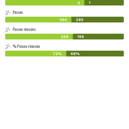
2
1
Passes
360
285
Passes réussies
259
195
% Passes réussies
72%
68%