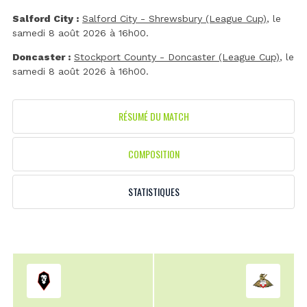
Salford City :
Salford City - Shrewsbury (League Cup)
, le
samedi 8 août 2026 à 16h00.
Doncaster :
Stockport County - Doncaster (League Cup)
, le
samedi 8 août 2026 à 16h00.
RÉSUMÉ DU MATCH
COMPOSITION
STATISTIQUES