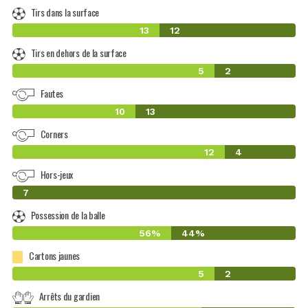
Tirs dans la surface
13
12
Tirs en dehors de la surface
5
2
Fautes
10
13
Corners
12
4
Hors-jeux
0
7
Possession de la balle
56%
44%
Cartons jaunes
5
2
Arrêts du gardien