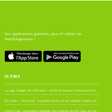
Nos applications gratuites, plus d'1 million de
téléchargements !
FIL D’INFO
6 août à 10h12
La Liga change de diffuseur : DAZN et Disney+ remplacent beIN Sports !
1 août à 09h19
RC Lens – Villarreal : à quelle heure et sur quelle chaîne voir la finale de la Como Cup ?
27 juillet à 19h57
Como Cup : comment regarder les matchs du RC Lens en direct ?