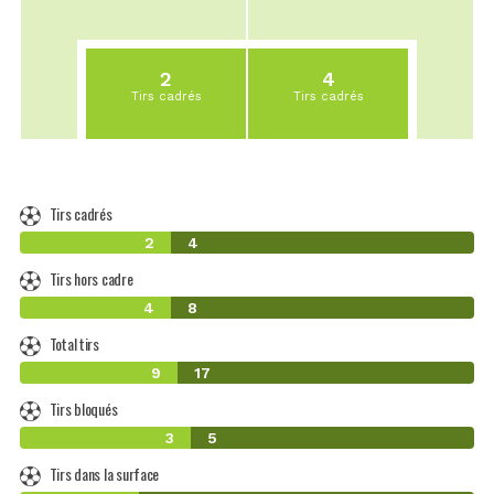
2
4
Tirs cadrés
Tirs cadrés
Tirs cadrés
2
4
Tirs hors cadre
4
8
Total tirs
9
17
Tirs bloqués
3
5
Tirs dans la surface