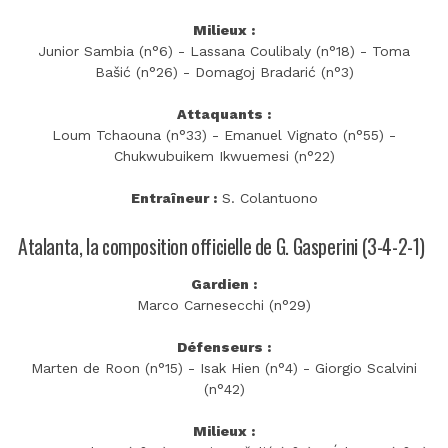
Milieux :
Junior Sambia (n°6) - Lassana Coulibaly (n°18) - Toma
Bašić (n°26) - Domagoj Bradarić (n°3)
Attaquants :
Loum Tchaouna (n°33) - Emanuel Vignato (n°55) -
Chukwubuikem Ikwuemesi (n°22)
Entraîneur :
S. Colantuono
Atalanta, la composition officielle de G. Gasperini (3-4-2-1)
Gardien :
Marco Carnesecchi (n°29)
Défenseurs :
Marten de Roon (n°15) - Isak Hien (n°4) - Giorgio Scalvini
(n°42)
Milieux :