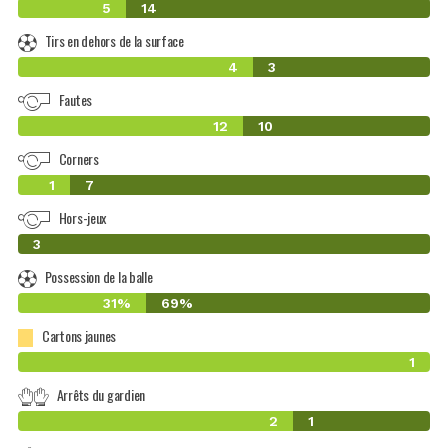
5
14
Tirs en dehors de la surface
4
3
Fautes
12
10
Corners
1
7
Hors-jeux
0
3
Possession de la balle
31%
69%
Cartons jaunes
1
Arrêts du gardien
2
1