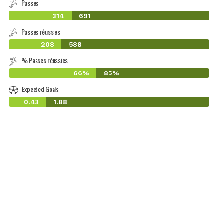
Passes
314
691
Passes réussies
208
588
% Passes réussies
66%
85%
Expected Goals
0.43
1.88