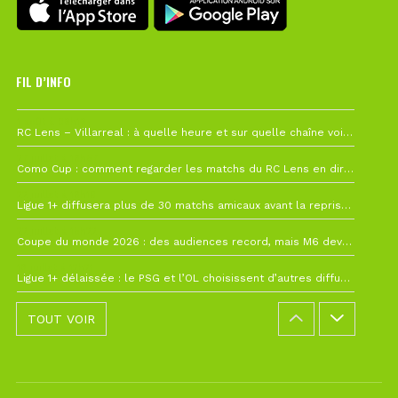
FIL D’INFO
1 août à 09h19
RC Lens – Villarreal : à quelle heure et sur quelle chaîne voir la finale de la Como Cup ?
27 juillet à 19h57
Como Cup : comment regarder les matchs du RC Lens en direct ?
22 juillet à 19h16
Ligue 1+ diffusera plus de 30 matchs amicaux avant la reprise de la Ligue 1
22 juillet à 15h22
Coupe du monde 2026 : des audiences record, mais M6 devrait perdre très gros !
19 juillet à 12h21
Ligue 1+ délaissée : le PSG et l’OL choisissent d’autres diffuseurs pour leur reprise
TOUT VOIR