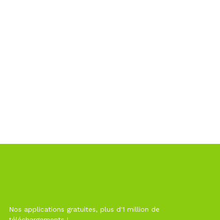
Nos applications gratuites, plus d'1 million de
téléchargements !