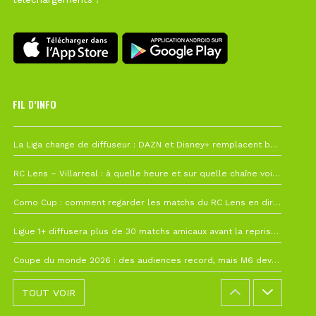
FIL D’INFO
6 août à 10h12
La Liga change de diffuseur : DAZN et Disney+ remplacent beIN Sports !
1 août à 09h19
RC Lens – Villarreal : à quelle heure et sur quelle chaîne voir la finale de la Como Cup ?
27 juillet à 19h57
Como Cup : comment regarder les matchs du RC Lens en direct ?
22 juillet à 19h16
Ligue 1+ diffusera plus de 30 matchs amicaux avant la reprise de la Ligue 1
22 juillet à 15h22
Coupe du monde 2026 : des audiences record, mais M6 devrait perdre très gros !
TOUT VOIR