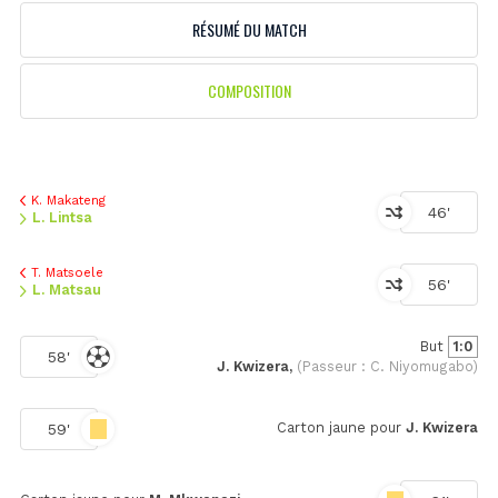
RÉSUMÉ DU MATCH
COMPOSITION
K. Makateng
46'
L. Lintsa
T. Matsoele
56'
L. Matsau
But
1:0
58'
J. Kwizera,
(Passeur : C. Niyomugabo)
Carton jaune pour
J. Kwizera
59'