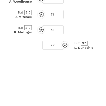
A. Woodhouse
But
2:0
17'
D. Mitchell
But
3:0
41'
B. Melingui
But
3:1
77'
L. Dunachie