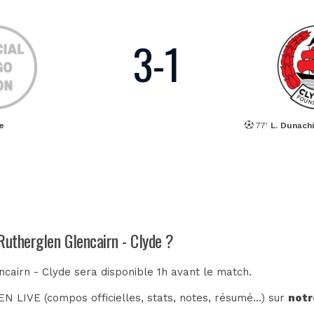
3
-
1
e
77'
L. Dunach
Rutherglen Glencairn - Clyde ?
ncairn - Clyde sera disponible 1h avant le match.
N LIVE (compos officielles, stats, notes, résumé...) sur
notr