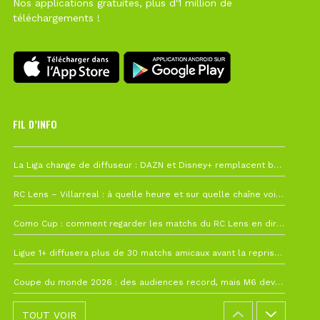
Nos applications gratuites, plus d'1 million de
téléchargements !
FIL D’INFO
6 août à 10h12
La Liga change de diffuseur : DAZN et Disney+ remplacent beIN Sports !
1 août à 09h19
RC Lens – Villarreal : à quelle heure et sur quelle chaîne voir la finale de la Como Cup ?
27 juillet à 19h57
Como Cup : comment regarder les matchs du RC Lens en direct ?
22 juillet à 19h16
Ligue 1+ diffusera plus de 30 matchs amicaux avant la reprise de la Ligue 1
22 juillet à 15h22
Coupe du monde 2026 : des audiences record, mais M6 devrait perdre très gros !
TOUT VOIR