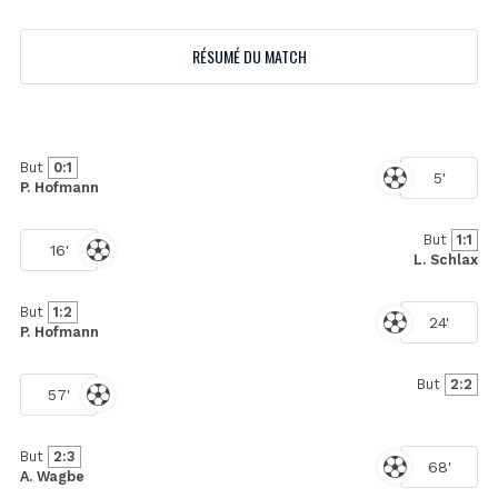
RÉSUMÉ DU MATCH
But
0:1
5'
P. Hofmann
But
1:1
16'
L. Schlax
But
1:2
24'
P. Hofmann
But
2:2
57'
But
2:3
68'
A. Wagbe