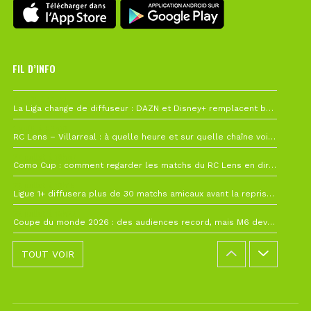
FIL D’INFO
6 août à 10h12
La Liga change de diffuseur : DAZN et Disney+ remplacent beIN Sports !
1 août à 09h19
RC Lens – Villarreal : à quelle heure et sur quelle chaîne voir la finale de la Como Cup ?
27 juillet à 19h57
Como Cup : comment regarder les matchs du RC Lens en direct ?
22 juillet à 19h16
Ligue 1+ diffusera plus de 30 matchs amicaux avant la reprise de la Ligue 1
22 juillet à 15h22
Coupe du monde 2026 : des audiences record, mais M6 devrait perdre très gros !
TOUT VOIR