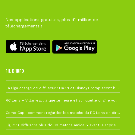
Nos applications gratuites, plus d'1 million de
téléchargements !
FIL D’INFO
Hier à 10h12
La Liga change de diffuseur : DAZN et Disney+ remplacent beIN Sports !
1 août à 09h19
RC Lens – Villarreal : à quelle heure et sur quelle chaîne voir la finale de la Como Cup ?
27 juillet à 19h57
Como Cup : comment regarder les matchs du RC Lens en direct ?
22 juillet à 19h16
Ligue 1+ diffusera plus de 30 matchs amicaux avant la reprise de la Ligue 1
22 juillet à 15h22