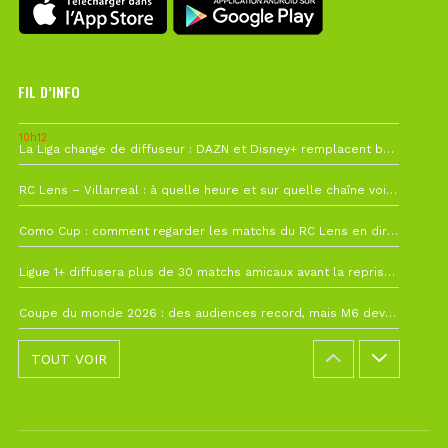
FIL D’INFO
10h12
La Liga change de diffuseur : DAZN et Disney+ remplacent beIN Sports !
1 août à 09h19
RC Lens – Villarreal : à quelle heure et sur quelle chaîne voir la finale de la Como Cup ?
27 juillet à 19h57
Como Cup : comment regarder les matchs du RC Lens en direct ?
22 juillet à 19h16
Ligue 1+ diffusera plus de 30 matchs amicaux avant la reprise de la Ligue 1
22 juillet à 15h22
Coupe du monde 2026 : des audiences record, mais M6 devrait perdre très gros !
TOUT VOIR