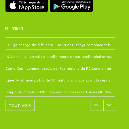
FIL D’INFO
6 août à 10h12
La Liga change de diffuseur : DAZN et Disney+ remplacent beIN Sports !
1 août à 09h19
RC Lens – Villarreal : à quelle heure et sur quelle chaîne voir la finale de la Como Cup ?
27 juillet à 19h57
Como Cup : comment regarder les matchs du RC Lens en direct ?
22 juillet à 19h16
Ligue 1+ diffusera plus de 30 matchs amicaux avant la reprise de la Ligue 1
22 juillet à 15h22
Coupe du monde 2026 : des audiences record, mais M6 devrait perdre très gros !
TOUT VOIR