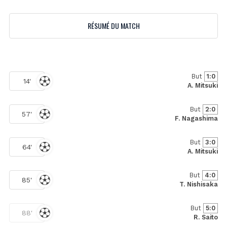
RÉSUMÉ DU MATCH
But
1:0
14'
A. Mitsuki
But
2:0
57'
F. Nagashima
But
3:0
64'
A. Mitsuki
But
4:0
85'
T. Nishisaka
But
5:0
88'
R. Saito