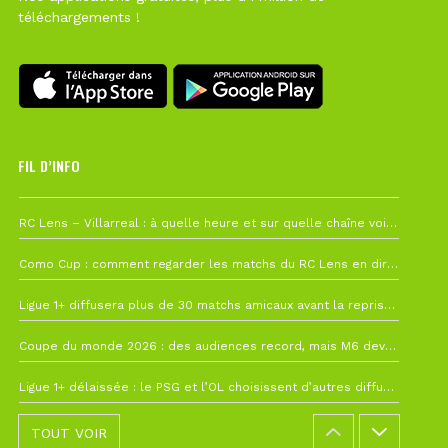
téléchargements !
FIL D’INFO
1 août à 09h19
RC Lens – Villarreal : à quelle heure et sur quelle chaîne voir la finale de la Como Cup ?
27 juillet à 19h57
Como Cup : comment regarder les matchs du RC Lens en direct ?
22 juillet à 19h16
Ligue 1+ diffusera plus de 30 matchs amicaux avant la reprise de la Ligue 1
22 juillet à 15h22
Coupe du monde 2026 : des audiences record, mais M6 devrait perdre très gros !
19 juillet à 12h21
Ligue 1+ délaissée : le PSG et l’OL choisissent d’autres diffuseurs pour leur reprise
TOUT VOIR