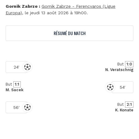
Gornik Zabrze :
Gornik Zabrze - Ferencvaros (Ligue
Europa)
, le jeudi 13 août 2026 à 19h00.
RÉSUMÉ DU MATCH
But
1:0
24'
N. Veratschnig
But
1:1
54'
M. Sacek
But
2:1
56'
K. Konate