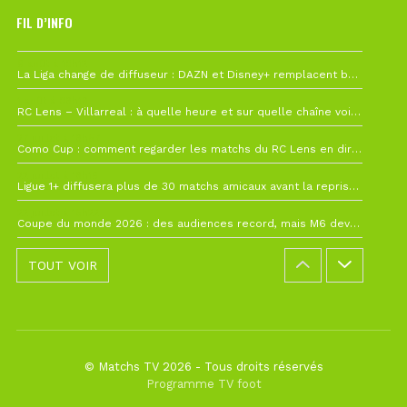
FIL D’INFO
6 août à 10h12
La Liga change de diffuseur : DAZN et Disney+ remplacent beIN Sports !
1 août à 09h19
RC Lens – Villarreal : à quelle heure et sur quelle chaîne voir la finale de la Como Cup ?
27 juillet à 19h57
Como Cup : comment regarder les matchs du RC Lens en direct ?
22 juillet à 19h16
Ligue 1+ diffusera plus de 30 matchs amicaux avant la reprise de la Ligue 1
22 juillet à 15h22
Coupe du monde 2026 : des audiences record, mais M6 devrait perdre très gros !
TOUT VOIR
© Matchs TV 2026 - Tous droits réservés
Programme TV foot