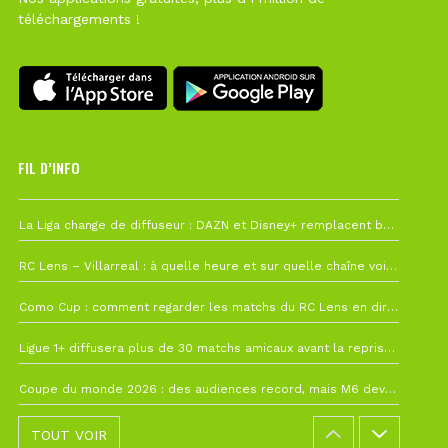
téléchargements !
FIL D’INFO
6 août à 10h12
La Liga change de diffuseur : DAZN et Disney+ remplacent beIN Sports !
1 août à 09h19
RC Lens – Villarreal : à quelle heure et sur quelle chaîne voir la finale de la Como Cup ?
27 juillet à 19h57
Como Cup : comment regarder les matchs du RC Lens en direct ?
22 juillet à 19h16
Ligue 1+ diffusera plus de 30 matchs amicaux avant la reprise de la Ligue 1
22 juillet à 15h22
Coupe du monde 2026 : des audiences record, mais M6 devrait perdre très gros !
TOUT VOIR