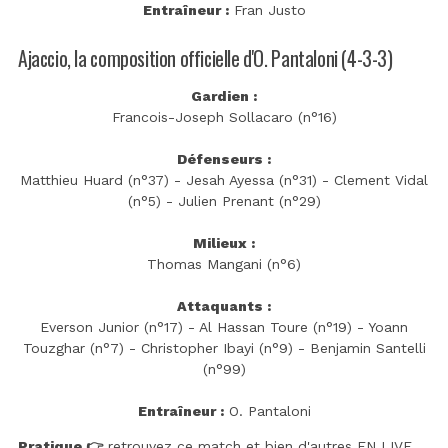
Entraîneur :
Fran Justo
Ajaccio, la composition officielle d'O. Pantaloni (4-3-3)
Gardien :
Francois-Joseph Sollacaro (n°16)
Défenseurs :
Matthieu Huard (n°37) - Jesah Ayessa (n°31) - Clement Vidal
(n°5) - Julien Prenant (n°29)
Milieux :
Thomas Mangani (n°6)
Attaquants :
Everson Junior (n°17) - Al Hassan Toure (n°19) - Yoann
Touzghar (n°7) - Christopher Ibayi (n°9) - Benjamin Santelli
(n°99)
Entraîneur :
O. Pantaloni
Pratique 👉
retrouvez ce match et bien d'autres EN LIVE