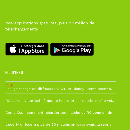
Nos applications gratuites, plus d'1 million de
téléchargements !
FIL D’INFO
10h12
La Liga change de diffuseur : DAZN et Disney+ remplacent beIN Sports !
1 août à 09h19
RC Lens – Villarreal : à quelle heure et sur quelle chaîne voir la finale de la Como Cup ?
27 juillet à 19h57
Como Cup : comment regarder les matchs du RC Lens en direct ?
22 juillet à 19h16
Ligue 1+ diffusera plus de 30 matchs amicaux avant la reprise de la Ligue 1