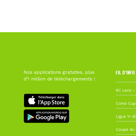
FIL D’INFO
Nos applications gratuites, plus
d'1 million de téléchargements !
1 août à 09
27 juillet à
22 juillet à
22 juillet à