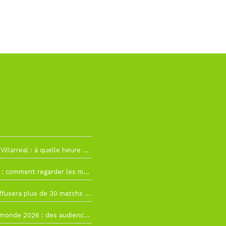
h19
RC Lens – Villarreal : à quelle heure et sur quelle chaîne voir la finale de la Como Cup ?
 19h57
Como Cup : comment regarder les matchs du RC Lens en direct ?
 19h16
Ligue 1+ diffusera plus de 30 matchs amicaux avant la reprise de la Ligue 1
 15h22
Coupe du monde 2026 : des audiences record, mais M6 devrait perdre très gros !