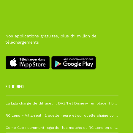
Nos applications gratuites, plus d'1 million de
téléchargements !
FIL D’INFO
Hier à 10h12
La Liga change de diffuseur : DAZN et Disney+ remplacent beIN Sports !
1 août à 09h19
RC Lens – Villarreal : à quelle heure et sur quelle chaîne voir la finale de la Como Cup ?
27 juillet à 19h57
Como Cup : comment regarder les matchs du RC Lens en direct ?