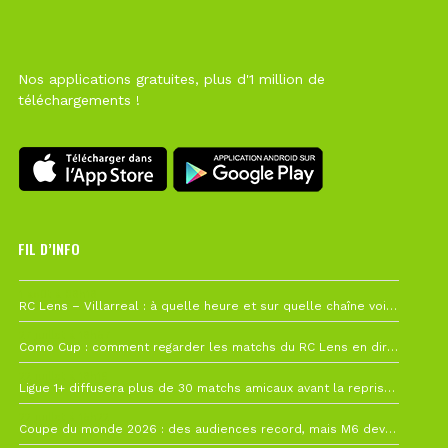
Nos applications gratuites, plus d'1 million de
téléchargements !
FIL D’INFO
1 août à 09h19
RC Lens – Villarreal : à quelle heure et sur quelle chaîne voir la finale de la Como Cup ?
27 juillet à 19h57
Como Cup : comment regarder les matchs du RC Lens en direct ?
22 juillet à 19h16
Ligue 1+ diffusera plus de 30 matchs amicaux avant la reprise de la Ligue 1
22 juillet à 15h22
Coupe du monde 2026 : des audiences record, mais M6 devrait perdre très gros !