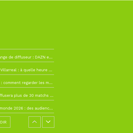
La Liga change de diffuseur : DAZN et Disney+ remplacent beIN Sports !
h19
RC Lens – Villarreal : à quelle heure et sur quelle chaîne voir la finale de la Como Cup ?
 19h57
Como Cup : comment regarder les matchs du RC Lens en direct ?
 19h16
Ligue 1+ diffusera plus de 30 matchs amicaux avant la reprise de la Ligue 1
 15h22
Coupe du monde 2026 : des audiences record, mais M6 devrait perdre très gros !
OIR