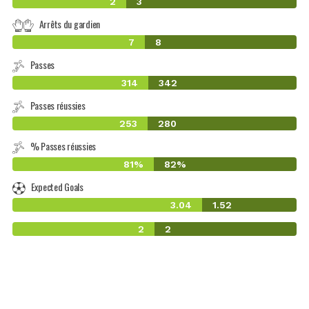
2
3
Arrêts du gardien
7
8
Passes
314
342
Passes réussies
253
280
% Passes réussies
81%
82%
Expected Goals
3.04
1.52
2
2