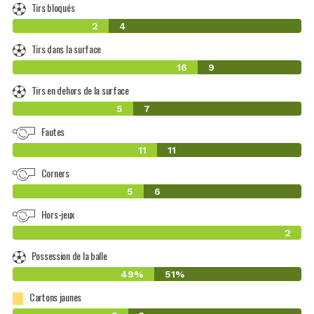
Tirs bloqués
2
4
Tirs dans la surface
16
9
Tirs en dehors de la surface
5
7
Fautes
11
11
Corners
5
6
Hors-jeux
2
Possession de la balle
49%
51%
Cartons jaunes