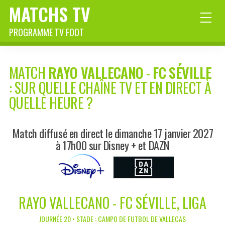
MATCHS TV
PROGRAMME TV FOOT
MATCH
RAYO VALLECANO
-
FC SÉVILLE
: SUR QUELLE CHAÎNE TV ET EN DIRECT À
QUELLE HEURE ?
Match diffusé en direct le dimanche 17 janvier 2027
à 17h00 sur Disney + et DAZN
RAYO VALLECANO - FC SÉVILLE, LIGA
JOURNÉE 20 • STADE : CAMPO DE FUTBOL DE VALLECAS