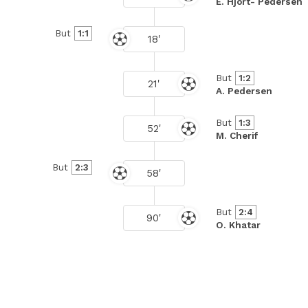
E. Hjort- Pedersen
But
1:1
18'
But
1:2
21'
A. Pedersen
But
1:3
52'
M. Cherif
But
2:3
58'
But
2:4
90'
O. Khatar