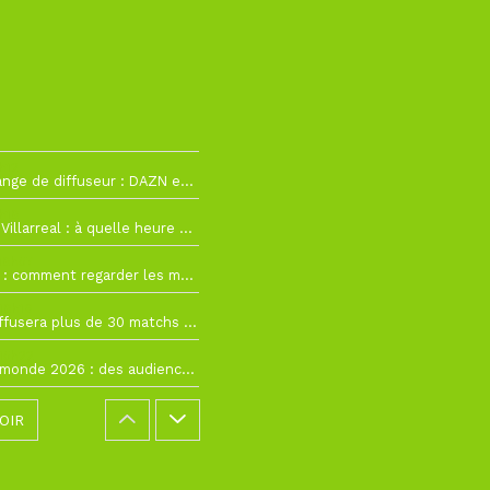
h12
La Liga change de diffuseur : DAZN et Disney+ remplacent beIN Sports !
h19
RC Lens – Villarreal : à quelle heure et sur quelle chaîne voir la finale de la Como Cup ?
 19h57
Como Cup : comment regarder les matchs du RC Lens en direct ?
 19h16
Ligue 1+ diffusera plus de 30 matchs amicaux avant la reprise de la Ligue 1
 15h22
Coupe du monde 2026 : des audiences record, mais M6 devrait perdre très gros !
OIR