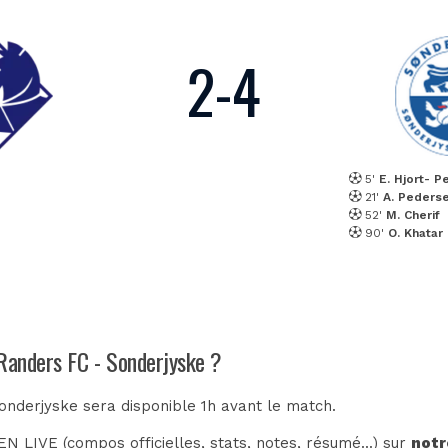
2
-
4
5'
E. Hjort- 
21'
A. Peders
52'
M. Cherif
90'
O. Khatar
 Randers FC - Sonderjyske ?
onderjyske sera disponible 1h avant le match.
N LIVE (compos officielles, stats, notes, résumé...) sur
notr