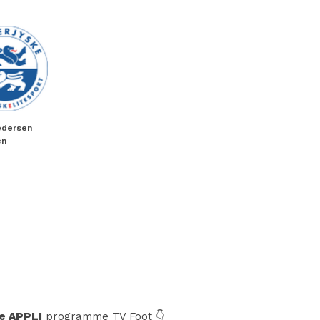
Pedersen
en
e APPLI
programme TV Foot 👇