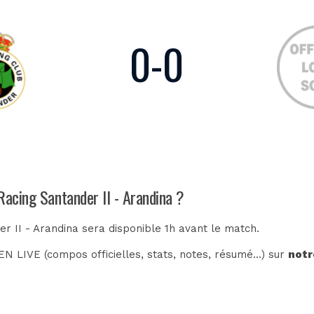
0
-
0
Racing Santander II - Arandina ?
er II - Arandina sera disponible 1h avant le match.
N LIVE (compos officielles, stats, notes, résumé...) sur
notr