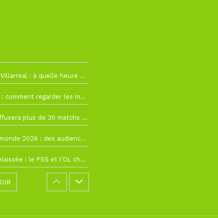
h19
RC Lens – Villarreal : à quelle heure et sur quelle chaîne voir la finale de la Como Cup ?
 19h57
Como Cup : comment regarder les matchs du RC Lens en direct ?
 19h16
Ligue 1+ diffusera plus de 30 matchs amicaux avant la reprise de la Ligue 1
 15h22
Coupe du monde 2026 : des audiences record, mais M6 devrait perdre très gros !
 12h21
Ligue 1+ délaissée : le PSG et l’OL choisissent d’autres diffuseurs pour leur reprise
OIR