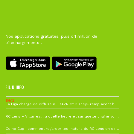
Nos applications gratuites, plus d'1 million de
téléchargements !
FIL D’INFO
10h12
La Liga change de diffuseur : DAZN et Disney+ remplacent beIN Sports !
1 août à 09h19
RC Lens – Villarreal : à quelle heure et sur quelle chaîne voir la finale de la Como Cup ?
27 juillet à 19h57
Como Cup : comment regarder les matchs du RC Lens en direct ?