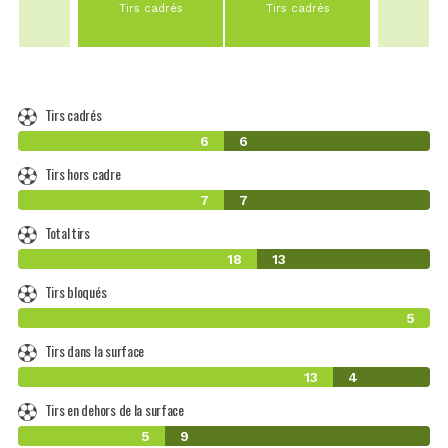
Tirs cadrés
Tirs cadrés
Tirs cadrés
6
6
Tirs hors cadre
7
7
Total tirs
18
13
Tirs bloqués
5
Tirs dans la surface
13
4
Tirs en dehors de la surface
5
9