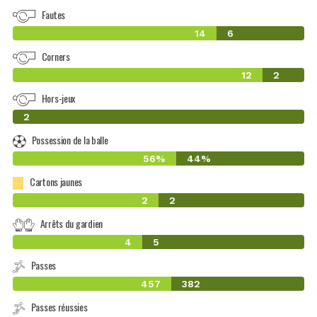
Fautes
14
6
Corners
12
2
Hors-jeux
0
2
Possession de la balle
56%
44%
Cartons jaunes
2
2
Arrêts du gardien
4
5
Passes
457
382
Passes réussies