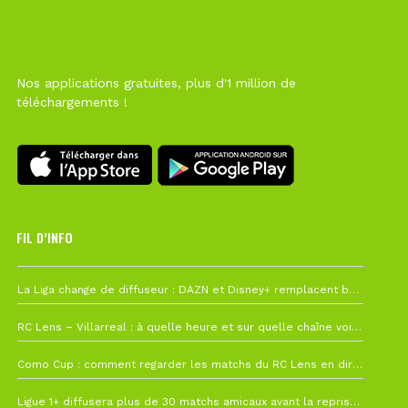
Nos applications gratuites, plus d'1 million de
téléchargements !
FIL D’INFO
6 août à 10h12
La Liga change de diffuseur : DAZN et Disney+ remplacent beIN Sports !
1 août à 09h19
RC Lens – Villarreal : à quelle heure et sur quelle chaîne voir la finale de la Como Cup ?
27 juillet à 19h57
Como Cup : comment regarder les matchs du RC Lens en direct ?
22 juillet à 19h16
Ligue 1+ diffusera plus de 30 matchs amicaux avant la reprise de la Ligue 1