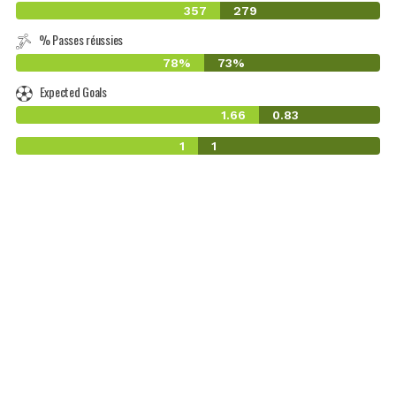
357
279
% Passes réussies
78%
73%
Expected Goals
1.66
0.83
1
1