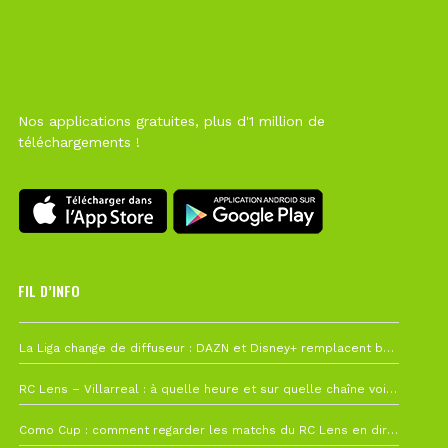
Nos applications gratuites, plus d'1 million de
téléchargements !
FIL D’INFO
6 août à 10h12
La Liga change de diffuseur : DAZN et Disney+ remplacent beIN Sports !
1 août à 09h19
RC Lens – Villarreal : à quelle heure et sur quelle chaîne voir la finale de la Como Cup ?
27 juillet à 19h57
Como Cup : comment regarder les matchs du RC Lens en direct ?