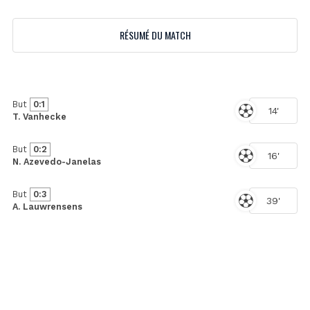
RÉSUMÉ DU MATCH
But
0:1
14'
T. Vanhecke
But
0:2
16'
N. Azevedo-Janelas
But
0:3
39'
A. Lauwrensens