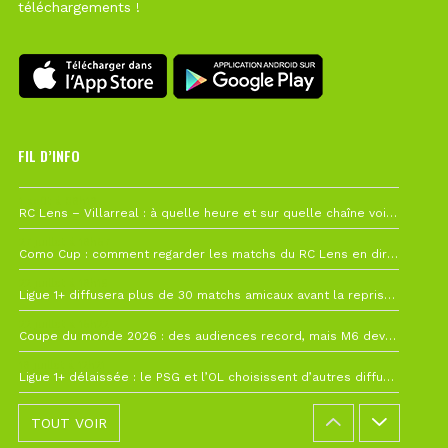
téléchargements !
FIL D’INFO
1 août à 09h19
RC Lens – Villarreal : à quelle heure et sur quelle chaîne voir la finale de la Como Cup ?
27 juillet à 19h57
Como Cup : comment regarder les matchs du RC Lens en direct ?
22 juillet à 19h16
Ligue 1+ diffusera plus de 30 matchs amicaux avant la reprise de la Ligue 1
22 juillet à 15h22
Coupe du monde 2026 : des audiences record, mais M6 devrait perdre très gros !
19 juillet à 12h21
Ligue 1+ délaissée : le PSG et l’OL choisissent d’autres diffuseurs pour leur reprise
TOUT VOIR