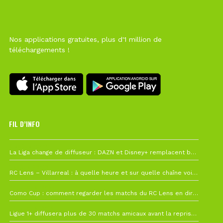
Nos applications gratuites, plus d'1 million de
téléchargements !
FIL D’INFO
6 août à 10h12
La Liga change de diffuseur : DAZN et Disney+ remplacent beIN Sports !
1 août à 09h19
RC Lens – Villarreal : à quelle heure et sur quelle chaîne voir la finale de la Como Cup ?
27 juillet à 19h57
Como Cup : comment regarder les matchs du RC Lens en direct ?
22 juillet à 19h16
Ligue 1+ diffusera plus de 30 matchs amicaux avant la reprise de la Ligue 1