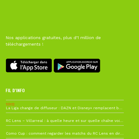
Nos applications gratuites, plus d'1 million de
téléchargements !
FIL D’INFO
10h12
La Liga change de diffuseur : DAZN et Disney+ remplacent beIN Sports !
1 août à 09h19
RC Lens – Villarreal : à quelle heure et sur quelle chaîne voir la finale de la Como Cup ?
27 juillet à 19h57
Como Cup : comment regarder les matchs du RC Lens en direct ?